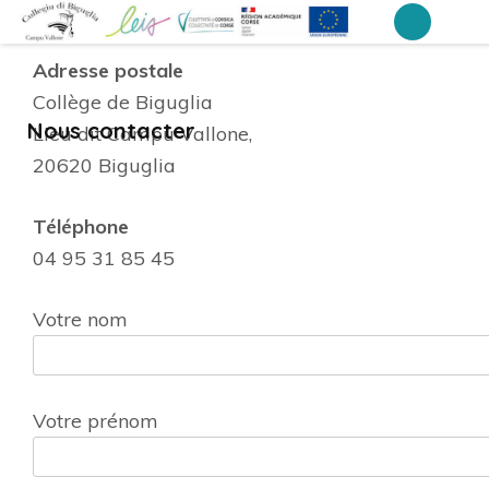
Aller
au
Collège Campo Vallone – Biguglia
Adresse postale
contenu
Collège de Biguglia
(Pressez
Nous contacter
Lieu dit Campu Vallone,
Entrée)
20620 Biguglia
Téléphone
04 95 31 85 45
Votre nom
Votre prénom